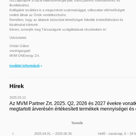
hozzájáruljunk a hazai villamosenergia-piac transzparens működéséhez és
likviditásához.
Kollégáink továbbra is a megszokott szakmaisággal, változatlan elérhetőségek
mellett állnak az Önök rendelkezésére.
Remélem, hogy az általunk biztosított lehetőségek felkeltik érdeklődésüket és
bizalmukat irántunk.
Kérem, ismerjék meg Társaságunk szolgáltatásait részleteiben is!
Üdvözlettel:
Orbán Gábor
vezérigazgató
MVM ONEnergy Zrt.
további információ
Hírek
2025.03.12
Az MVM Partner Zrt. 2025. Q2, 2026 és 2027 évekre vonat
megtartott árverésén értékesített termékek mennyiségei és é
Termék
I.
2025.04.01. – 2025.06.30.
hétfő - vasárnap, 0 – 24 