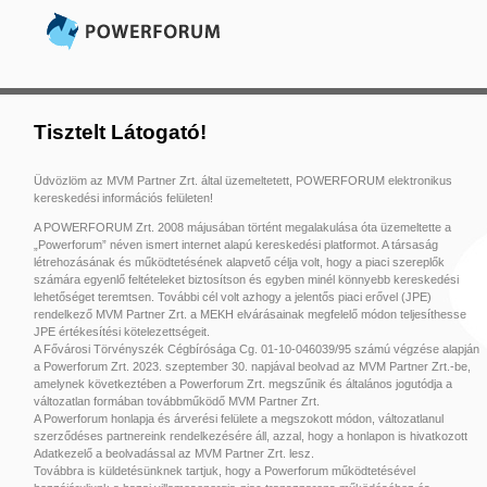
Tisztelt Látogató!
Üdvözlöm az MVM Partner Zrt. által üzemeltetett, POWERFORUM elektronikus
kereskedési információs felületen!
A POWERFORUM Zrt. 2008 májusában történt megalakulása óta üzemeltette a
„Powerforum” néven ismert internet alapú kereskedési platformot. A társaság
létrehozásának és működtetésének alapvető célja volt, hogy a piaci szereplők
számára egyenlő feltételeket biztosítson és egyben minél könnyebb kereskedési
lehetőséget teremtsen. További cél volt azhogy a jelentős piaci erővel (JPE)
rendelkező MVM Partner Zrt. a MEKH elvárásainak megfelelő módon teljesíthesse
JPE értékesítési kötelezettségeit.
A Fővárosi Törvényszék Cégbírósága Cg. 01-10-046039/95 számú végzése alapján
a Powerforum Zrt. 2023. szeptember 30. napjával beolvad az MVM Partner Zrt.-be,
amelynek következtében a Powerforum Zrt. megszűnik és általános jogutódja a
változatlan formában továbbműködő MVM Partner Zrt.
A Powerforum honlapja és árverési felülete a megszokott módon, változatlanul
szerződéses partnereink rendelkezésére áll, azzal, hogy a honlapon is hivatkozott
Adatkezelő a beolvadással az MVM Partner Zrt. lesz.
Továbbra is küldetésünknek tartjuk, hogy a Powerforum működtetésével