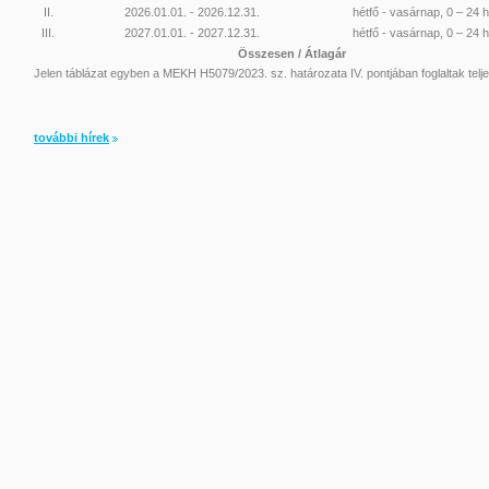
II.
2026.01.01. - 2026.12.31.
hétfő - vasárnap, 0 – 24 
III.
2027.01.01. - 2027.12.31.
hétfő - vasárnap, 0 – 24 
Összesen / Átlagár
Jelen táblázat egyben a MEKH H5079/2023. sz. határozata IV. pontjában foglaltak telje
további hírek