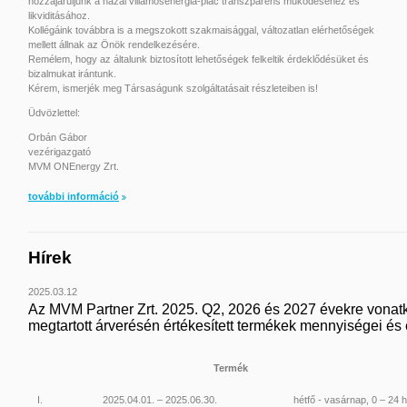
hozzájáruljunk a hazai villamosenergia-piac transzparens működéséhez és
likviditásához.
Kollégáink továbbra is a megszokott szakmaisággal, változatlan elérhetőségek
mellett állnak az Önök rendelkezésére.
Remélem, hogy az általunk biztosított lehetőségek felkeltik érdeklődésüket és
bizalmukat irántunk.
Kérem, ismerjék meg Társaságunk szolgáltatásait részleteiben is!
Üdvözlettel:
Orbán Gábor
vezérigazgató
MVM ONEnergy Zrt.
további információ
Hírek
2025.03.12
Az MVM Partner Zrt. 2025. Q2, 2026 és 2027 évekre vonat
megtartott árverésén értékesített termékek mennyiségei és é
Termék
I.
2025.04.01. – 2025.06.30.
hétfő - vasárnap, 0 – 24 