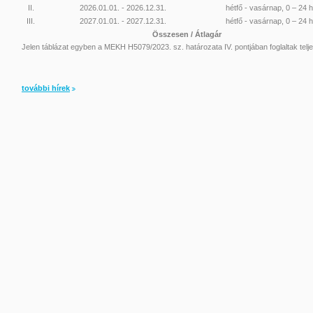
II.
2026.01.01. - 2026.12.31.
hétfő - vasárnap, 0 – 24 
III.
2027.01.01. - 2027.12.31.
hétfő - vasárnap, 0 – 24 
Összesen / Átlagár
Jelen táblázat egyben a MEKH H5079/2023. sz. határozata IV. pontjában foglaltak telje
további hírek