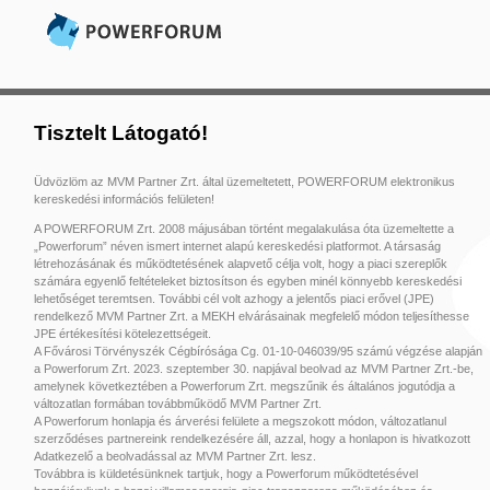
Tisztelt Látogató!
Üdvözlöm az MVM Partner Zrt. által üzemeltetett, POWERFORUM elektronikus
kereskedési információs felületen!
A POWERFORUM Zrt. 2008 májusában történt megalakulása óta üzemeltette a
„Powerforum” néven ismert internet alapú kereskedési platformot. A társaság
létrehozásának és működtetésének alapvető célja volt, hogy a piaci szereplők
számára egyenlő feltételeket biztosítson és egyben minél könnyebb kereskedési
lehetőséget teremtsen. További cél volt azhogy a jelentős piaci erővel (JPE)
rendelkező MVM Partner Zrt. a MEKH elvárásainak megfelelő módon teljesíthesse
JPE értékesítési kötelezettségeit.
A Fővárosi Törvényszék Cégbírósága Cg. 01-10-046039/95 számú végzése alapján
a Powerforum Zrt. 2023. szeptember 30. napjával beolvad az MVM Partner Zrt.-be,
amelynek következtében a Powerforum Zrt. megszűnik és általános jogutódja a
változatlan formában továbbműködő MVM Partner Zrt.
A Powerforum honlapja és árverési felülete a megszokott módon, változatlanul
szerződéses partnereink rendelkezésére áll, azzal, hogy a honlapon is hivatkozott
Adatkezelő a beolvadással az MVM Partner Zrt. lesz.
Továbbra is küldetésünknek tartjuk, hogy a Powerforum működtetésével