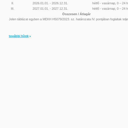
II.
2026.01.01. - 2026.12.31.
hétfő - vasárnap, 0 – 24 
III.
2027.01.01. - 2027.12.31.
hétfő - vasárnap, 0 – 24 
Összesen / Átlagár
Jelen táblázat egyben a MEKH H5079/2023. sz. határozata IV. pontjában foglaltak telje
további hírek