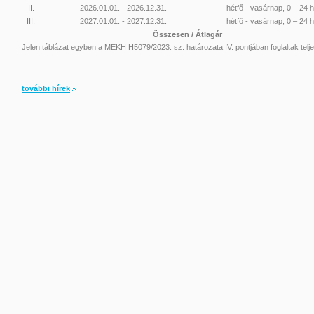
II.
2026.01.01. - 2026.12.31.
hétfő - vasárnap, 0 – 24 
III.
2027.01.01. - 2027.12.31.
hétfő - vasárnap, 0 – 24 
Összesen / Átlagár
Jelen táblázat egyben a MEKH H5079/2023. sz. határozata IV. pontjában foglaltak telje
további hírek