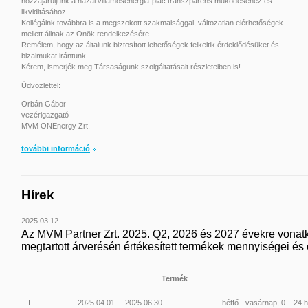
hozzájáruljunk a hazai villamosenergia-piac transzparens működéséhez és
likviditásához.
Kollégáink továbbra is a megszokott szakmaisággal, változatlan elérhetőségek
mellett állnak az Önök rendelkezésére.
Remélem, hogy az általunk biztosított lehetőségek felkeltik érdeklődésüket és
bizalmukat irántunk.
Kérem, ismerjék meg Társaságunk szolgáltatásait részleteiben is!
Üdvözlettel:
Orbán Gábor
vezérigazgató
MVM ONEnergy Zrt.
további információ
Hírek
2025.03.12
Az MVM Partner Zrt. 2025. Q2, 2026 és 2027 évekre vonat
megtartott árverésén értékesített termékek mennyiségei és é
Termék
I.
2025.04.01. – 2025.06.30.
hétfő - vasárnap, 0 – 24 