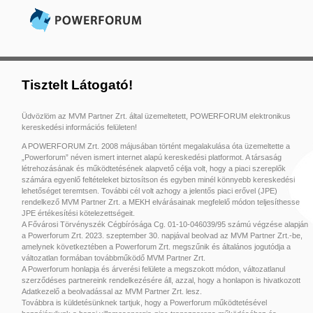
Tisztelt Látogató!
Üdvözlöm az MVM Partner Zrt. által üzemeltetett, POWERFORUM elektronikus
kereskedési információs felületen!
A POWERFORUM Zrt. 2008 májusában történt megalakulása óta üzemeltette a
„Powerforum” néven ismert internet alapú kereskedési platformot. A társaság
létrehozásának és működtetésének alapvető célja volt, hogy a piaci szereplők
számára egyenlő feltételeket biztosítson és egyben minél könnyebb kereskedési
lehetőséget teremtsen. További cél volt azhogy a jelentős piaci erővel (JPE)
rendelkező MVM Partner Zrt. a MEKH elvárásainak megfelelő módon teljesíthesse
JPE értékesítési kötelezettségeit.
A Fővárosi Törvényszék Cégbírósága Cg. 01-10-046039/95 számú végzése alapján
a Powerforum Zrt. 2023. szeptember 30. napjával beolvad az MVM Partner Zrt.-be,
amelynek következtében a Powerforum Zrt. megszűnik és általános jogutódja a
változatlan formában továbbműködő MVM Partner Zrt.
A Powerforum honlapja és árverési felülete a megszokott módon, változatlanul
szerződéses partnereink rendelkezésére áll, azzal, hogy a honlapon is hivatkozott
Adatkezelő a beolvadással az MVM Partner Zrt. lesz.
Továbbra is küldetésünknek tartjuk, hogy a Powerforum működtetésével